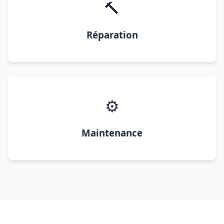
🔨
Réparation
⚙️
Maintenance