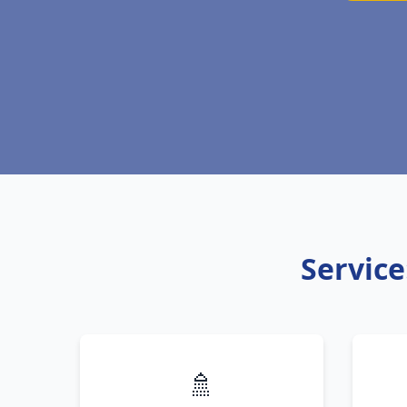
Service
🚿