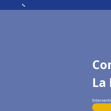
📞
Con
La 
Interventi