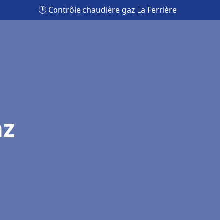
🕒 Contrôle chaudière gaz La Ferrière
az