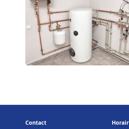
Contact
Horair