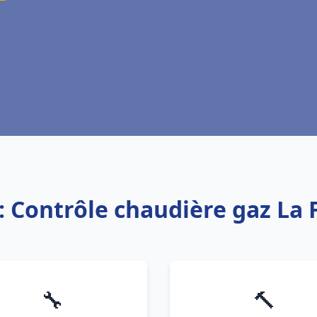
: Contrôle chaudière gaz La 
🔧
🔨