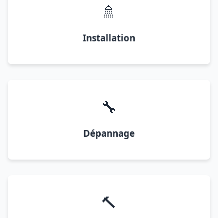
🚿
Installation
🔧
Dépannage
🔨