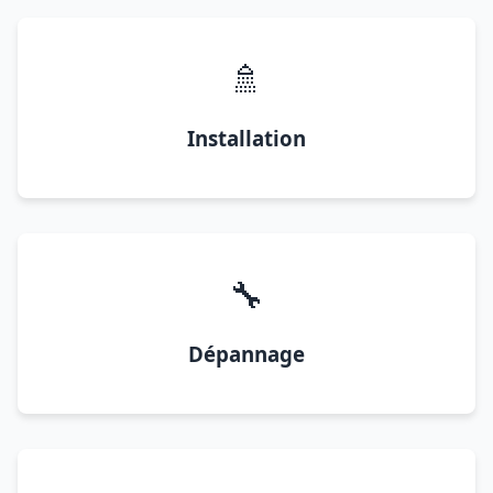
🚿
Installation
🔧
Dépannage