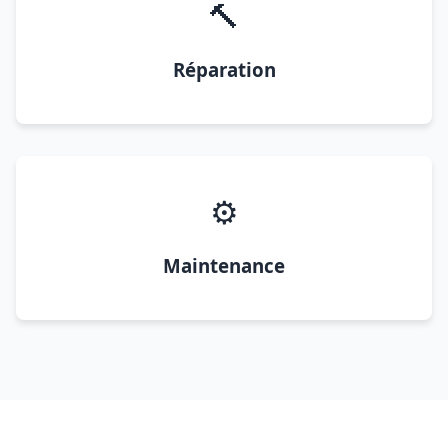
🔨
Réparation
⚙️
Maintenance