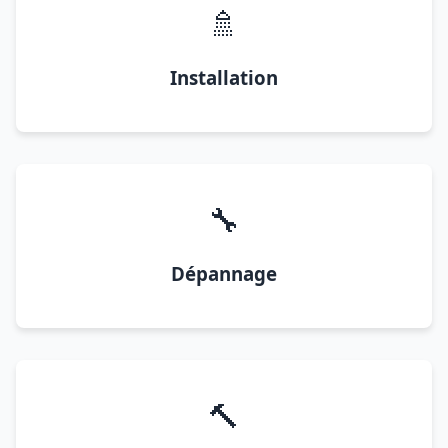
🚿
Installation
🔧
Dépannage
🔨