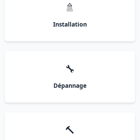
🚿
Installation
🔧
Dépannage
🔨