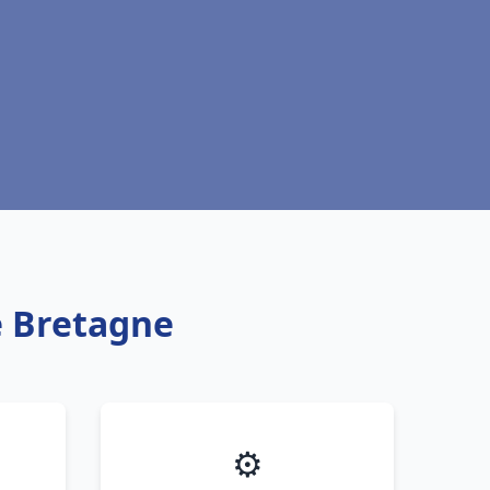
e Bretagne
⚙️