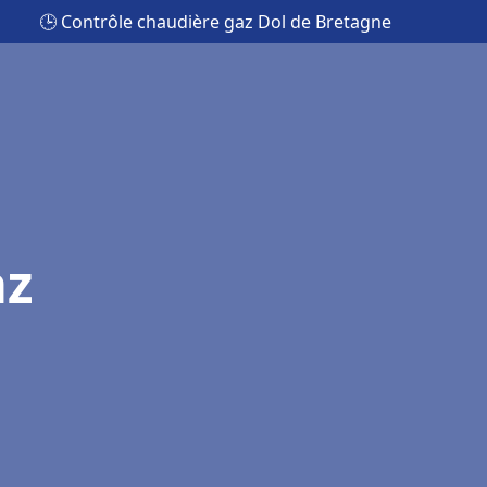
🕒 Contrôle chaudière gaz Dol de Bretagne
az