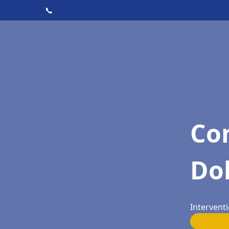
📞
Con
Do
Intervent