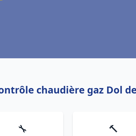
Contrôle chaudière gaz Dol d
🔧
🔨