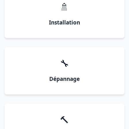
🚿
Installation
🔧
Dépannage
🔨