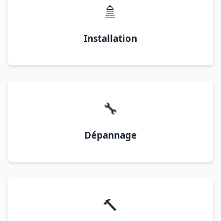
🚿
Installation
🔧
Dépannage
🔨