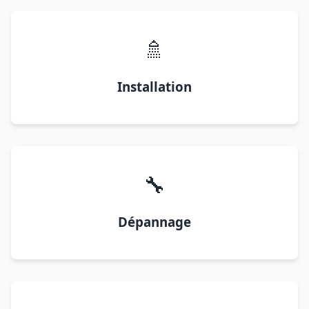
🚿
Installation
🔧
Dépannage