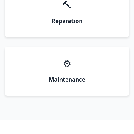
🔨
Réparation
⚙️
Maintenance