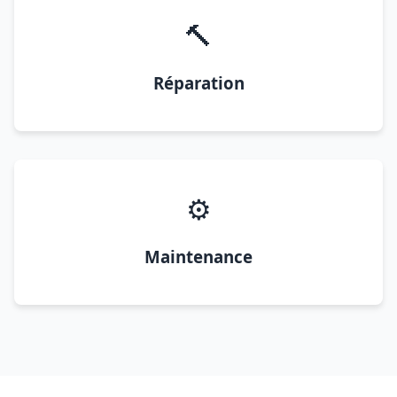
🔨
Réparation
⚙️
Maintenance