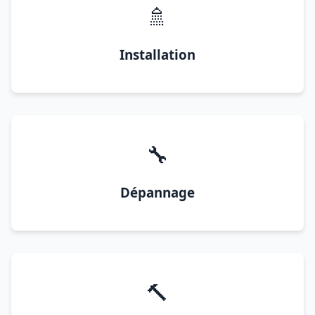
🚿
Installation
🔧
Dépannage
🔨