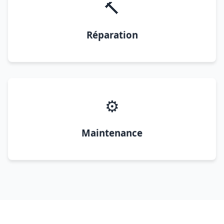
🔨
Réparation
⚙️
Maintenance