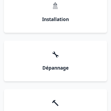
🚿
Installation
🔧
Dépannage
🔨