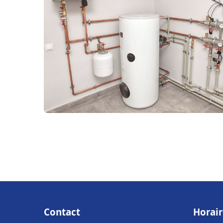
Contact
Horair