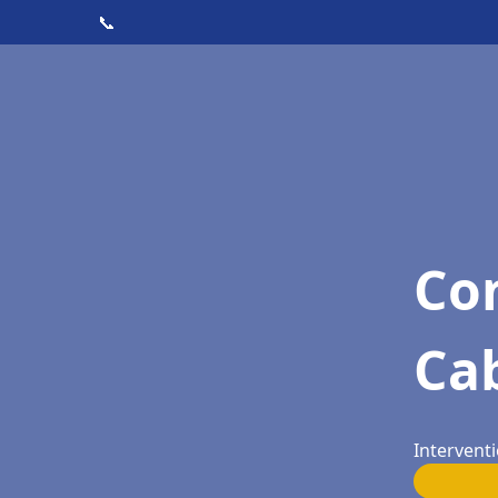
📞
Con
Ca
Interventi