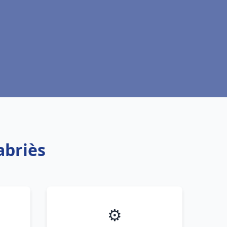
abriès
⚙️