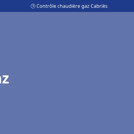
🕒 Contrôle chaudière gaz Cabriès
az