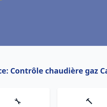
ce: Contrôle chaudière gaz C
🔧
🔨