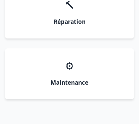
🔨
Réparation
⚙️
Maintenance