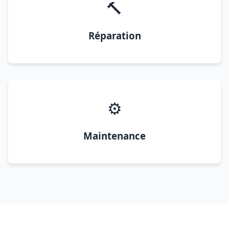
🔨
Réparation
⚙️
Maintenance