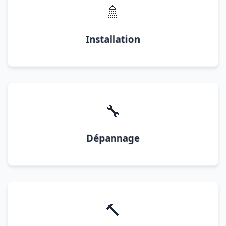
🚿
Installation
🔧
Dépannage
🔨