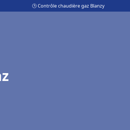
🕒 Contrôle chaudière gaz Blanzy
az