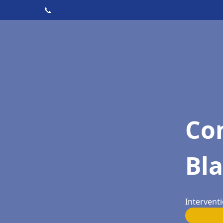
📞
Con
Bl
Interventi