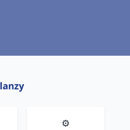
Blanzy
⚙️