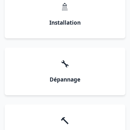
🚿
Installation
🔧
Dépannage
🔨