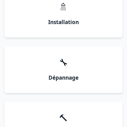
🚿
Installation
🔧
Dépannage
🔨