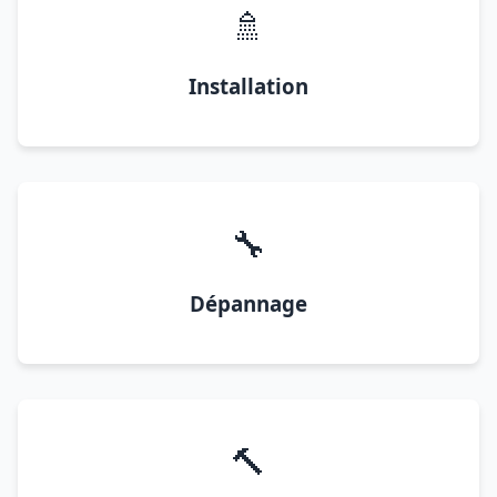
🚿
Installation
🔧
Dépannage
🔨