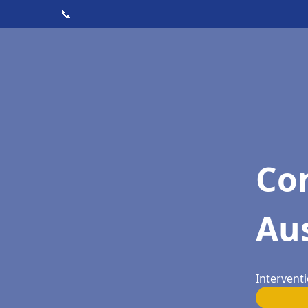
📞
Con
Au
Intervent