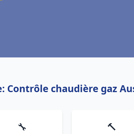
e: Contrôle chaudière gaz A
🔧
🔨