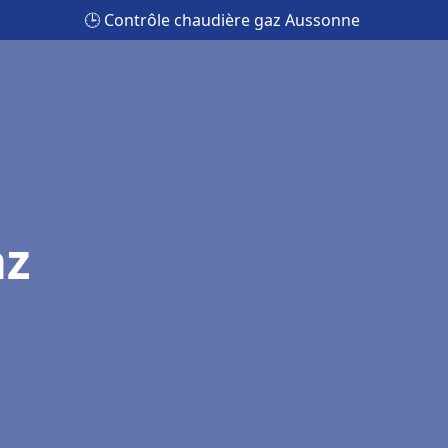
🕒 Contrôle chaudière gaz Aussonne
az