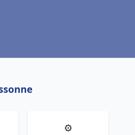
ussonne
⚙️