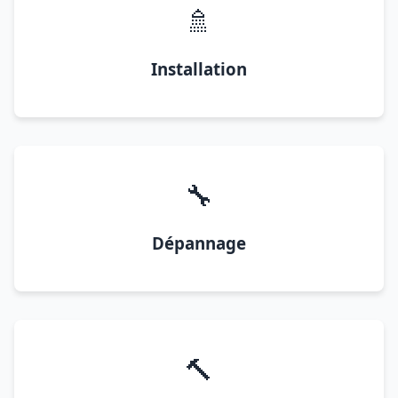
🚿
Installation
🔧
Dépannage
🔨