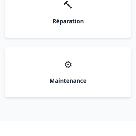
🔨
Réparation
⚙️
Maintenance