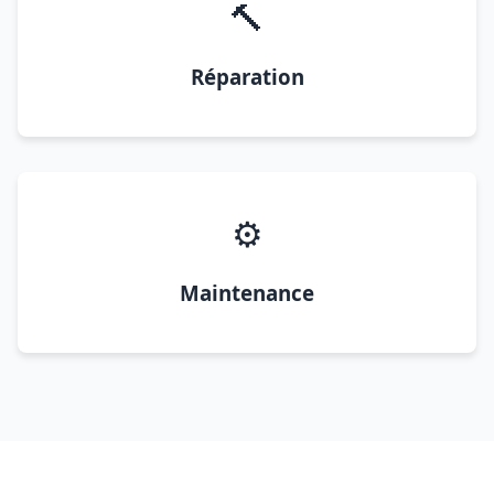
🔨
Réparation
⚙️
Maintenance