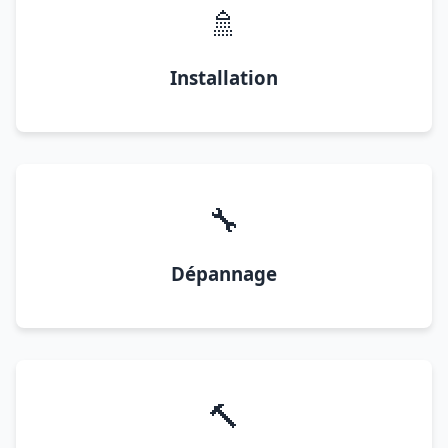
🚿
Installation
🔧
Dépannage
🔨