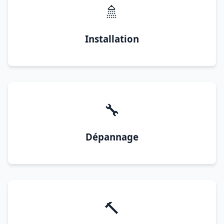
🚿
Installation
🔧
Dépannage
🔨