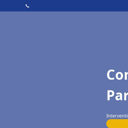
📞
Con
Par
Interventi