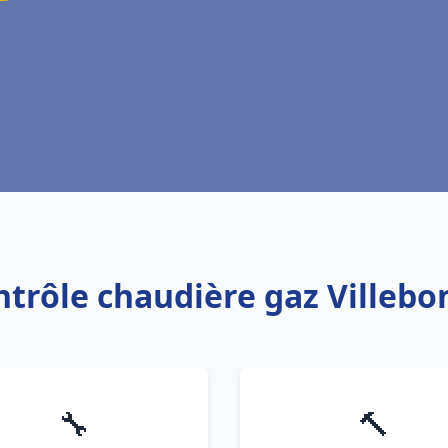
ntrôle chaudière gaz Villebo
🔧
🔨