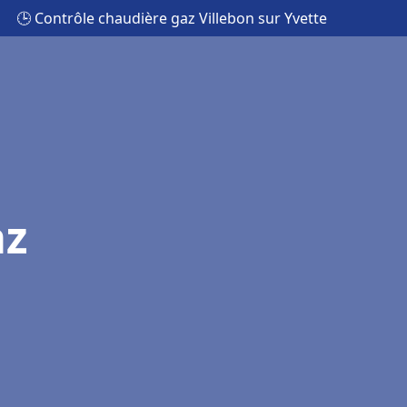
🕒 Contrôle chaudière gaz Villebon sur Yvette
az