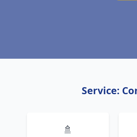
Service: Co
🚿