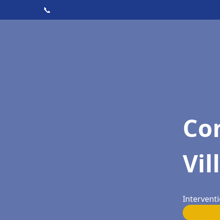
📞
Con
Vil
Interventi