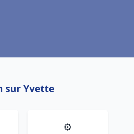
n sur Yvette
⚙️