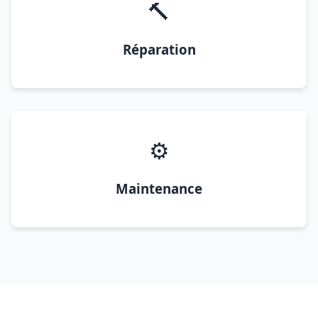
🔨
Réparation
⚙️
Maintenance