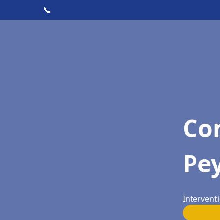
📞
Con
Pe
Intervent