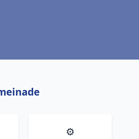
ymeinade
⚙️