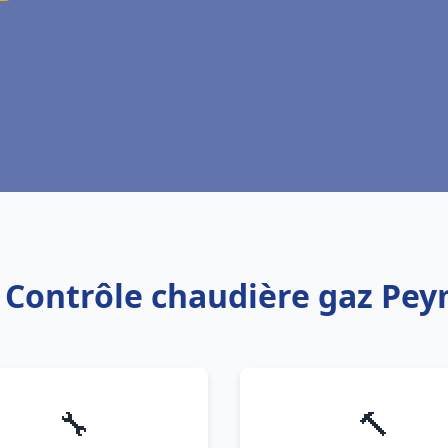
: Contrôle chaudière gaz Pe
🔧
🔨