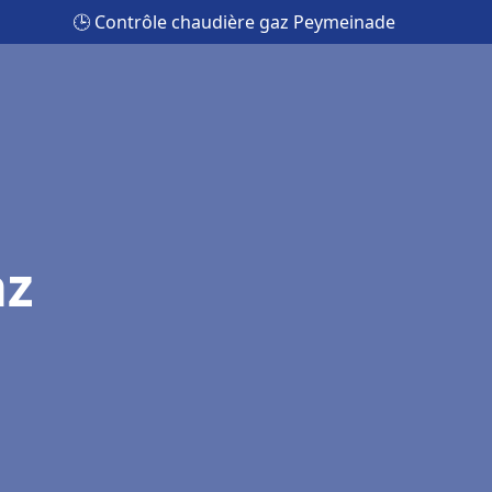
🕒 Contrôle chaudière gaz Peymeinade
az