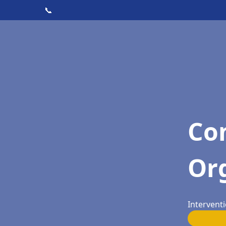
📞
Con
Or
Interventi