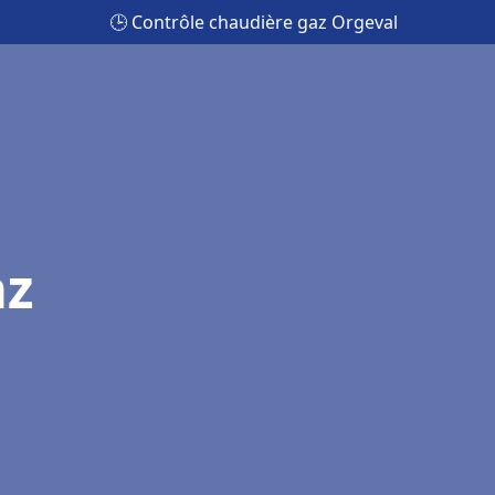
🕒 Contrôle chaudière gaz Orgeval
az