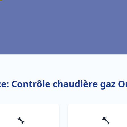
ce: Contrôle chaudière gaz O
🔧
🔨