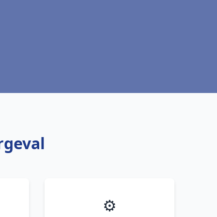
rgeval
⚙️