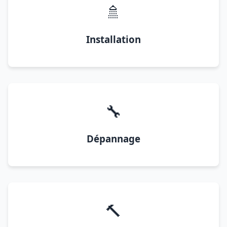
🚿
Installation
🔧
Dépannage
🔨