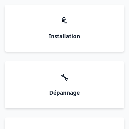
🚿
Installation
🔧
Dépannage