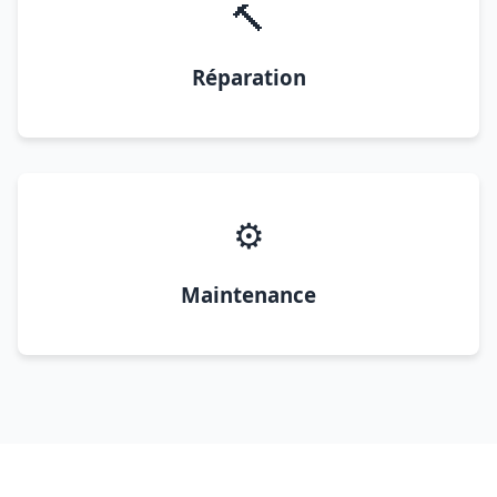
🔨
Réparation
⚙️
Maintenance